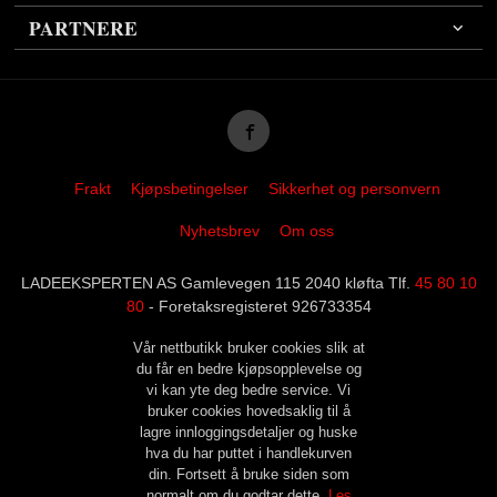
PARTNERE
Frakt
Kjøpsbetingelser
Sikkerhet og personvern
Nyhetsbrev
Om oss
LADEEKSPERTEN AS Gamlevegen 115 2040 kløfta Tlf.
45 80 10
80
- Foretaksregisteret 926733354
Vår nettbutikk bruker cookies slik at
du får en bedre kjøpsopplevelse og
vi kan yte deg bedre service. Vi
bruker cookies hovedsaklig til å
lagre innloggingsdetaljer og huske
hva du har puttet i handlekurven
din. Fortsett å bruke siden som
normalt om du godtar dette.
Les