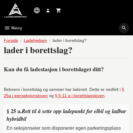
Gå
til
innholdet
Meny
Forside
Ladehjelpen
lader i borettslag?
lader i borettslag?
Kan du få ladestasjon i borettslaget ditt?
Beboere i borettslag og sameier har laderett. Dette er nedfelt i
§
25a i eierseksjonsloven
og
§ 5-11 a i borettslagsloven
.
§ 25 a.
Rett til å sette opp ladepunkt for elbil og ladbar
hybridbil
En seksjonseier som disponerer egen parkeringsplass